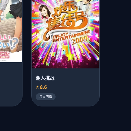
潮人挑战
⭐ 8.6
每周四播