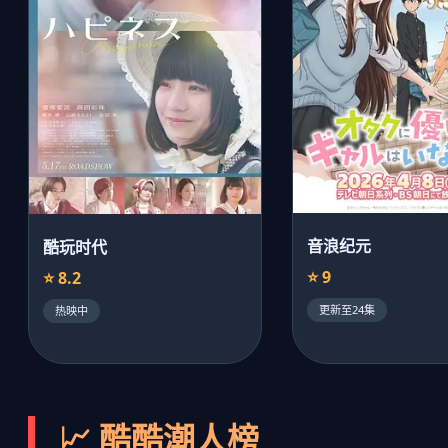
音浪纪元
酷玩时代
⭐ 9
⭐ 8.2
更新至24集
热映中
📈 酷酷潮人榜