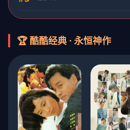
🏆 酷酷经典 · 永恒神作