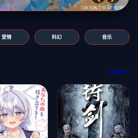
爱情
科幻
音乐
更多爆款 →