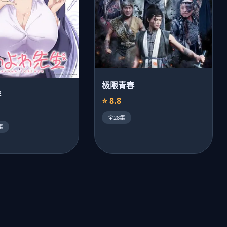
极限青春
春
⭐ 8.8
全28集
集