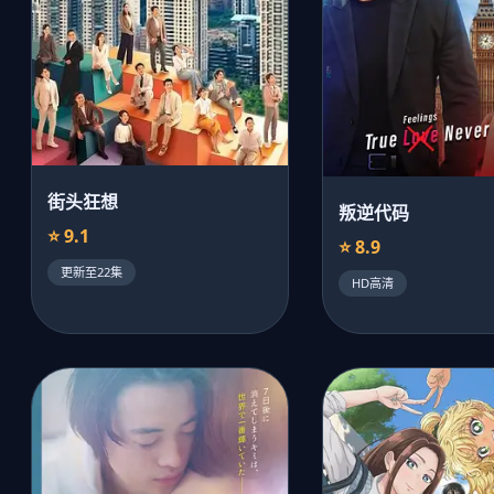
街头狂想
叛逆代码
⭐ 9.1
⭐ 8.9
更新至22集
HD高清