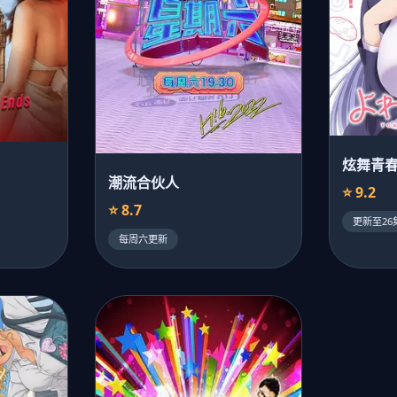
炫舞青
潮流合伙人
⭐ 9.2
⭐ 8.7
更新至26
每周六更新